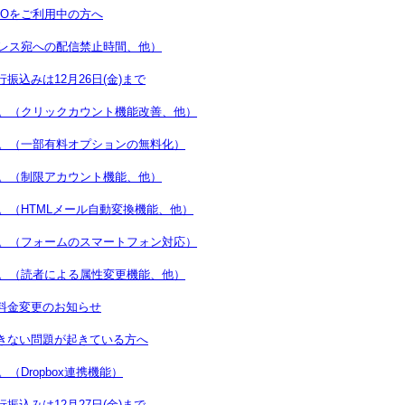
EOをご利用中の方へ
ドレス宛への配信禁止時間、他）
込みは12月26日(金)まで
た。（クリックカウント機能改善、他）
た。（一部有料オプションの無料化）
た。（制限アカウント機能、他）
。（HTMLメール自動変換機能、他）
た。（フォームのスマートフォン対応）
た。（読者による属性変更機能、他）
料金変更のお知らせ
きない問題が起きている方へ
（Dropbox連携機能）
込みは12月27日(金)まで