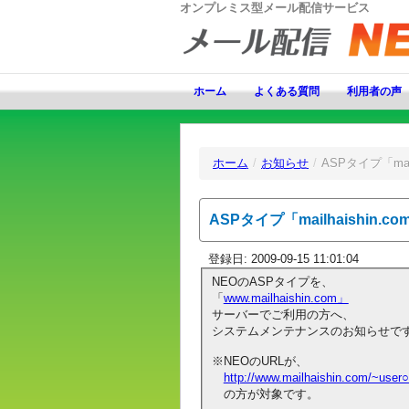
オンプレミス型メール配信サービス
ホーム
よくある質問
利用者の声
ホーム
/
お知らせ
/
ASPタイプ「ma
ASPタイプ「mailhaish
登録日: 2009-09-15 11:01:04
NEOのASPタイプを、
「
www.mailhaishin.com」
サーバーでご利用の方へ、
システムメンテナンスのお知らせで
※NEOのURLが、
http://www.mailhaishin.com/~use
の方が対象です。